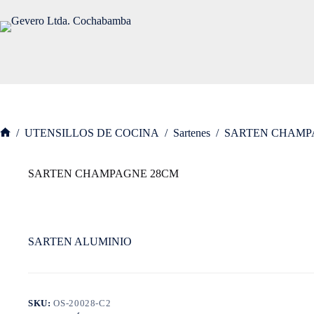
Saltar
al
contenido
/
UTENSILLOS DE COCINA
/
Sartenes
/
SARTEN CHAMP
Inicio
SARTEN CHAMPAGNE 28CM
SARTEN ALUMINIO
SKU:
OS-20028-C2