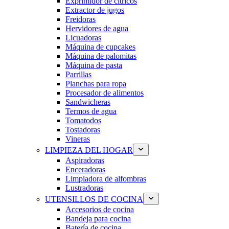
Exprimidor de cítricos
Extractor de jugos
Freidoras
Hervidores de agua
Licuadoras
Máquina de cupcakes
Máquina de palomitas
Máquina de pasta
Parrillas
Planchas para ropa
Procesador de alimentos
Sandwicheras
Termos de agua
Tomatodos
Tostadoras
Vineras
LIMPIEZA DEL HOGAR
Aspiradoras
Enceradoras
Limpiadora de alfombras
Lustradoras
UTENSILLOS DE COCINA
Accesorios de cocina
Bandeja para cocina
Batería de cocina