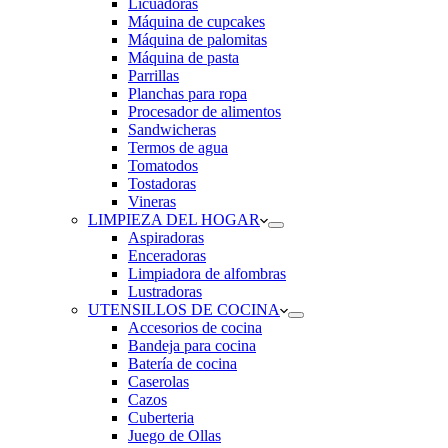
Licuadoras
Máquina de cupcakes
Máquina de palomitas
Máquina de pasta
Parrillas
Planchas para ropa
Procesador de alimentos
Sandwicheras
Termos de agua
Tomatodos
Tostadoras
Vineras
LIMPIEZA DEL HOGAR
Aspiradoras
Enceradoras
Limpiadora de alfombras
Lustradoras
UTENSILLOS DE COCINA
Accesorios de cocina
Bandeja para cocina
Batería de cocina
Caserolas
Cazos
Cuberteria
Juego de Ollas