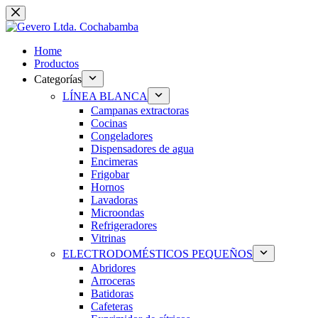
Saltar
al
contenido
Home
Productos
Categorías
LÍNEA BLANCA
Campanas extractoras
Cocinas
Congeladores
Dispensadores de agua
Encimeras
Frigobar
Hornos
Lavadoras
Microondas
Refrigeradores
Vitrinas
ELECTRODOMÉSTICOS PEQUEÑOS
Abridores
Arroceras
Batidoras
Cafeteras