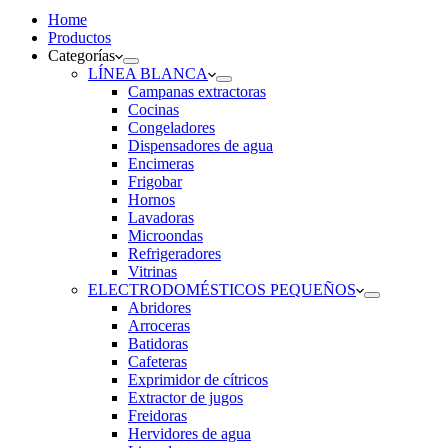
Home
Productos
Categorías
LÍNEA BLANCA
Campanas extractoras
Cocinas
Congeladores
Dispensadores de agua
Encimeras
Frigobar
Hornos
Lavadoras
Microondas
Refrigeradores
Vitrinas
ELECTRODOMÉSTICOS PEQUEÑOS
Abridores
Arroceras
Batidoras
Cafeteras
Exprimidor de cítricos
Extractor de jugos
Freidoras
Hervidores de agua