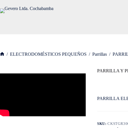
Saltar
al
contenido
/
ELECTRODOMÉSTICOS PEQUEÑOS
/
Parrillas
/
PARRIL
Inicio
PARRILLA Y P
PARRILLA EL
SKU:
CKSTGR30