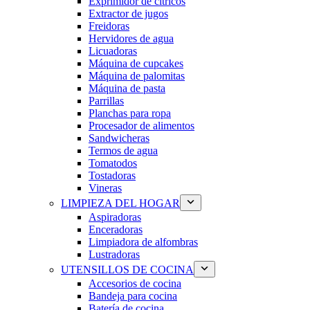
Exprimidor de cítricos
Extractor de jugos
Freidoras
Hervidores de agua
Licuadoras
Máquina de cupcakes
Máquina de palomitas
Máquina de pasta
Parrillas
Planchas para ropa
Procesador de alimentos
Sandwicheras
Termos de agua
Tomatodos
Tostadoras
Vineras
LIMPIEZA DEL HOGAR
Aspiradoras
Enceradoras
Limpiadora de alfombras
Lustradoras
UTENSILLOS DE COCINA
Accesorios de cocina
Bandeja para cocina
Batería de cocina