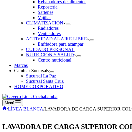
Rebanadores de alimentos
Repostería
Sartenes
Vajillas
CLIMATIZACIÓN
Radiadores
Ventiladores
ACTIVIDAD AL AIRE LIBRE
Enfriadora para acampar
CUIDADO PERSONAL
NUTRICIÓN Y SALUD
Centro nutricional
Marcas
Cambiar Sucursal
Sucursal La Paz
Sucursal Santa Cruz
HOME CORPORATIVO
Menú
Inicio
/
LÍNEA BLANCA
/
LAVADORA DE CARGA SUPERIOR COL
LAVADORA DE CARGA SUPERIOR CO