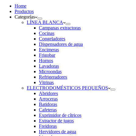
Home
Productos
Categorías
LÍNEA BLANCA
Campanas extractoras
Cocinas
Congeladores
Dispensadores de agua
Encimeras
Frigobar
Hornos
Lavadoras
Microondas
Refrigeradores
Vitrinas
ELECTRODOMÉSTICOS PEQUEÑOS
Abridores
Arroceras
Batidoras
Cafeteras
Exprimidor de cítricos
Extractor de jugos
Freidoras
Hervidores de agua