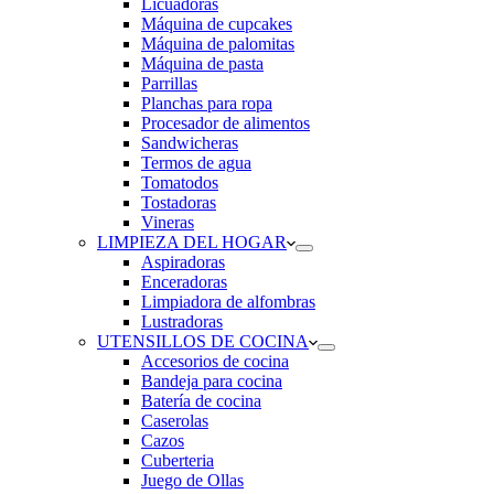
Licuadoras
Máquina de cupcakes
Máquina de palomitas
Máquina de pasta
Parrillas
Planchas para ropa
Procesador de alimentos
Sandwicheras
Termos de agua
Tomatodos
Tostadoras
Vineras
LIMPIEZA DEL HOGAR
Aspiradoras
Enceradoras
Limpiadora de alfombras
Lustradoras
UTENSILLOS DE COCINA
Accesorios de cocina
Bandeja para cocina
Batería de cocina
Caserolas
Cazos
Cuberteria
Juego de Ollas