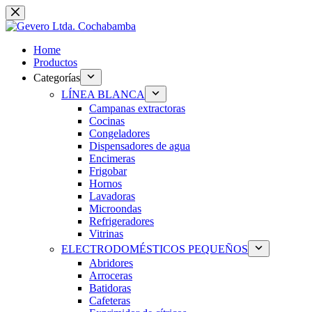
Saltar
al
contenido
Home
Productos
Categorías
LÍNEA BLANCA
Campanas extractoras
Cocinas
Congeladores
Dispensadores de agua
Encimeras
Frigobar
Hornos
Lavadoras
Microondas
Refrigeradores
Vitrinas
ELECTRODOMÉSTICOS PEQUEÑOS
Abridores
Arroceras
Batidoras
Cafeteras