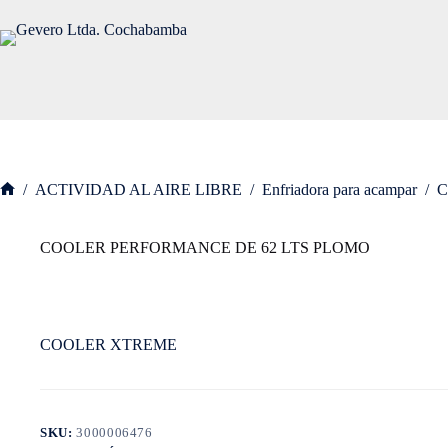
Saltar
al
contenido
/
ACTIVIDAD AL AIRE LIBRE
/
Enfriadora para acampar
/
C
Inicio
COOLER PERFORMANCE DE 62 LTS PLOMO
COOLER XTREME
SKU:
3000006476