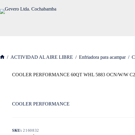
Saltar
al
contenido
/
ACTIVIDAD AL AIRE LIBRE
/
Enfriadora para acampar
/
C
Inicio
COOLER PERFORMANCE 60QT WHL 5883 OCN/W/W C
COOLER PERFORMANCE
SKU:
2160832