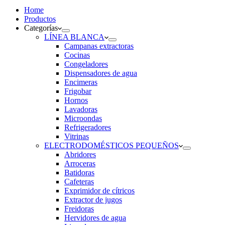
Home
Productos
Categorías
LÍNEA BLANCA
Campanas extractoras
Cocinas
Congeladores
Dispensadores de agua
Encimeras
Frigobar
Hornos
Lavadoras
Microondas
Refrigeradores
Vitrinas
ELECTRODOMÉSTICOS PEQUEÑOS
Abridores
Arroceras
Batidoras
Cafeteras
Exprimidor de cítricos
Extractor de jugos
Freidoras
Hervidores de agua