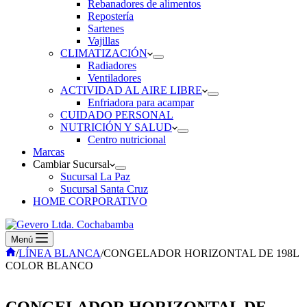
Rebanadores de alimentos
Repostería
Sartenes
Vajillas
CLIMATIZACIÓN
Radiadores
Ventiladores
ACTIVIDAD AL AIRE LIBRE
Enfriadora para acampar
CUIDADO PERSONAL
NUTRICIÓN Y SALUD
Centro nutricional
Marcas
Cambiar Sucursal
Sucursal La Paz
Sucursal Santa Cruz
HOME CORPORATIVO
Menú
Inicio
/
LÍNEA BLANCA
/
CONGELADOR HORIZONTAL DE 198L
COLOR BLANCO
CONGELADOR HORIZONTAL DE