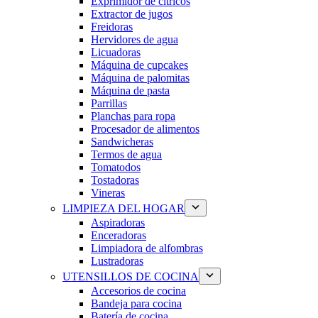
Exprimidor de cítricos
Extractor de jugos
Freidoras
Hervidores de agua
Licuadoras
Máquina de cupcakes
Máquina de palomitas
Máquina de pasta
Parrillas
Planchas para ropa
Procesador de alimentos
Sandwicheras
Termos de agua
Tomatodos
Tostadoras
Vineras
LIMPIEZA DEL HOGAR
Aspiradoras
Enceradoras
Limpiadora de alfombras
Lustradoras
UTENSILLOS DE COCINA
Accesorios de cocina
Bandeja para cocina
Batería de cocina