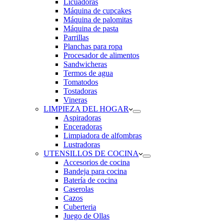
Licuadoras
Máquina de cupcakes
Máquina de palomitas
Máquina de pasta
Parrillas
Planchas para ropa
Procesador de alimentos
Sandwicheras
Termos de agua
Tomatodos
Tostadoras
Vineras
LIMPIEZA DEL HOGAR
Aspiradoras
Enceradoras
Limpiadora de alfombras
Lustradoras
UTENSILLOS DE COCINA
Accesorios de cocina
Bandeja para cocina
Batería de cocina
Caserolas
Cazos
Cuberteria
Juego de Ollas