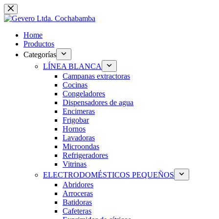
Saltar
al
contenido
Home
Productos
Categorías
LÍNEA BLANCA
Campanas extractoras
Cocinas
Congeladores
Dispensadores de agua
Encimeras
Frigobar
Hornos
Lavadoras
Microondas
Refrigeradores
Vitrinas
ELECTRODOMÉSTICOS PEQUEÑOS
Abridores
Arroceras
Batidoras
Cafeteras