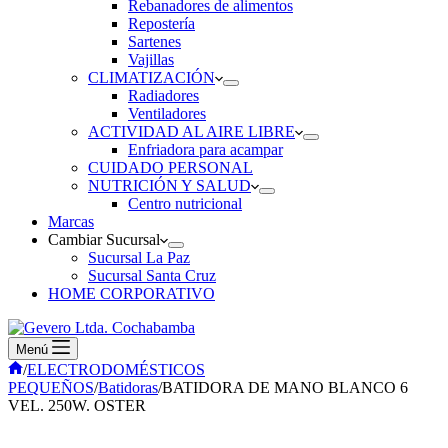
Rebanadores de alimentos
Repostería
Sartenes
Vajillas
CLIMATIZACIÓN
Radiadores
Ventiladores
ACTIVIDAD AL AIRE LIBRE
Enfriadora para acampar
CUIDADO PERSONAL
NUTRICIÓN Y SALUD
Centro nutricional
Marcas
Cambiar Sucursal
Sucursal La Paz
Sucursal Santa Cruz
HOME CORPORATIVO
Menú
Inicio
/
ELECTRODOMÉSTICOS
PEQUEÑOS
/
Batidoras
/
BATIDORA DE MANO BLANCO 6
VEL. 250W. OSTER