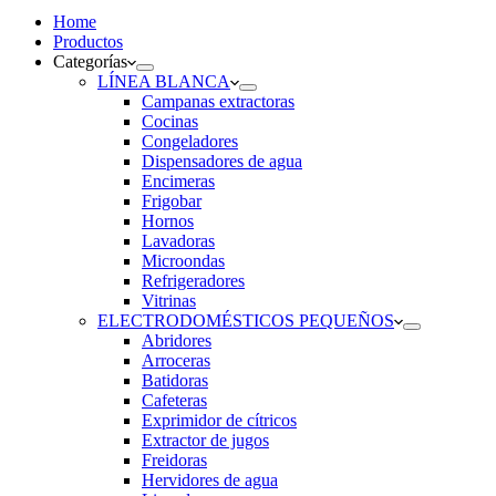
Home
Productos
Categorías
LÍNEA BLANCA
Campanas extractoras
Cocinas
Congeladores
Dispensadores de agua
Encimeras
Frigobar
Hornos
Lavadoras
Microondas
Refrigeradores
Vitrinas
ELECTRODOMÉSTICOS PEQUEÑOS
Abridores
Arroceras
Batidoras
Cafeteras
Exprimidor de cítricos
Extractor de jugos
Freidoras
Hervidores de agua