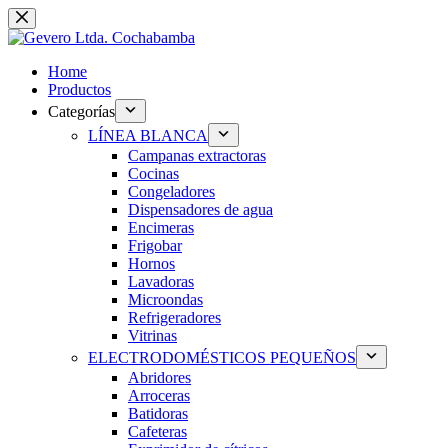
Saltar
al
contenido
Home
Productos
Categorías
LÍNEA BLANCA
Campanas extractoras
Cocinas
Congeladores
Dispensadores de agua
Encimeras
Frigobar
Hornos
Lavadoras
Microondas
Refrigeradores
Vitrinas
ELECTRODOMÉSTICOS PEQUEÑOS
Abridores
Arroceras
Batidoras
Cafeteras