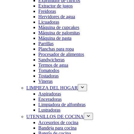
Exprimidor de cítricos
Extractor de jugos
Freidoras
Hervidores de agua
Licuadoras
Máquina de cupcakes
Máquina de palomitas
Máquina de pasta
Parrillas
Planchas para ropa
Procesador de alimentos
Sandwicheras
Termos de agua
Tomatodos
Tostadoras
Vineras
LIMPIEZA DEL HOGAR
Aspiradoras
Enceradoras
Limpiadora de alfombras
Lustradoras
UTENSILLOS DE COCINA
Accesorios de cocina
Bandeja para cocina
Batería de cocina