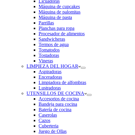
Licuadoras
Máquina de cupcakes
Máquina de palomitas
Máquina de pasta
Parrillas
Planchas para ropa
Procesador de alimentos
Sandwicheras
Termos de agua
Tomatodos
Tostadoras
Vineras
LIMPIEZA DEL HOGAR
Aspiradoras
Enceradoras
Limpiadora de alfombras
Lustradoras
UTENSILLOS DE COCINA
Accesorios de cocina
Bandeja para cocina
Batería de cocina
Caserolas
Cazos
Cuberteria
Juego de Ollas